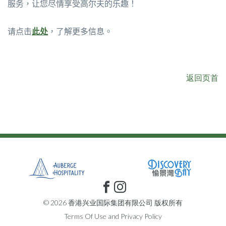
服务，让您尽情享受高尔夫的乐趣！
请点击
此处
，了解更多信息。
返回页首
© 2026 香港兴业国际集团有限公司 版权所有
Terms Of Use
and
Privacy Policy