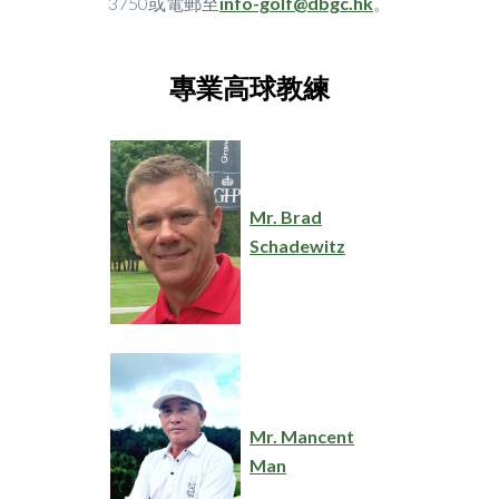
3750或電郵至
info-golf@dbgc.hk
。
專業高球教練
Mr. Brad
Schadewitz
Mr. Mancent
Man