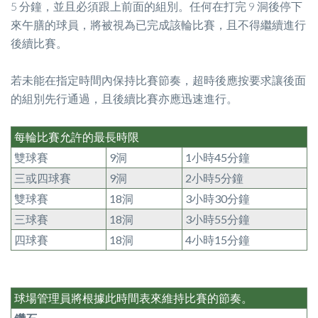
5 分鐘，並且必須跟上前面的組別。任何在打完 9 洞後停下
來午膳的球員，將被視為已完成該輪比賽，且不得繼續進行
後續比賽。
若未能在指定時間內保持比賽節奏，超時後應按要求讓後面
的組別先行通過，且後續比賽亦應迅速進行。
每輪比賽允許的最長時限
雙球賽
9洞
1小時45分鐘
三或四球賽
9洞
2小時5分鐘
雙球賽
18洞
3小時30分鐘
三球賽
18洞
3小時55分鐘
四球賽
18洞
4小時15分鐘
球場管理員將根據此時間表來維持比賽的節奏。