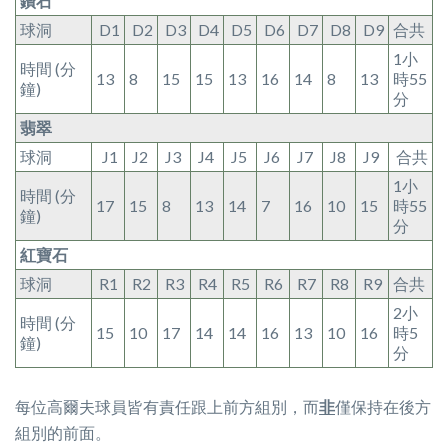
鑽石
球洞
D1
D2
D3
D4
D5
D6
D7
D8
D9
合共
1小
時間 (分
13
8
15
15
13
16
14
8
13
時55
鐘)
分
翡翠
球洞
J1
J2
J3
J4
J5
J6
J7
J8
J9
合共
1小
時間 (分
17
15
8
13
14
7
16
10
15
時55
鐘)
分
紅寶石
球洞
R1
R2
R3
R4
R5
R6
R7
R8
R9
合共
2小
時間 (分
15
10
17
14
14
16
13
10
16
時5
鐘)
分
每位高爾夫球員皆有責任跟上前方組別，而
非
僅保持在後方
組別的前面。