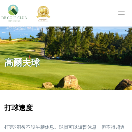
Toggl
navig
高爾夫球
打球速度
打完9洞後不設午膳休息。球員可以短暫休息，但不得超過