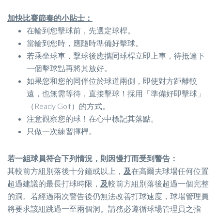
加快比賽節奏的小貼士
：
在輪到您擊球前，先選定球桿。
當輪到您時，應隨時準備好擊球。
若乘坐球車，擊球後應攜同球桿立即上車，待抵達下
一個擊球點再將其放好。
如果您和您的同伴位於球道兩側，即使對方距離較
遠，也無需等待，直接擊球！採用「準備好即擊球」
（Ready Golf）的方式。
注意觀察您的球！在心中標記其落點。
只做一次練習揮桿。
若一組球員符合下列情況，則因慢打而受到警告：
其較前方組別落後十分鐘或以上，
及
在高爾夫球場任何位置
超過建議的最長打球時限，
及
較前方組別落後超過一個完整
的洞。若經過兩次警告後仍無法改善打球速度，球場管理員
將要求該組跳過一至兩個洞。請務必遵循球場管理員之指